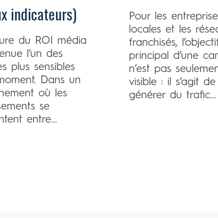
ux indicateurs)
Pour les entreprise
locales et les rés
ure du ROI média
franchisés, l’objecti
enue l’un des
principal d’une c
es plus sensibles
n’est pas seulemen
moment. Dans un
visible : il s’agit de
nnement où les
générer du trafic...
ssements se
tent entre...