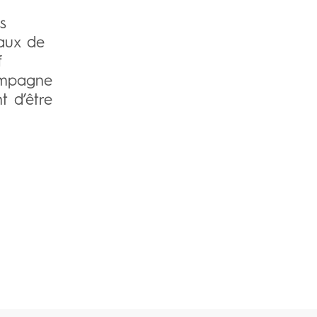
quelles conditions
s
eaux de
devient-elle
f
ampagne
réellement rentable ?
t d’être
Introduction La télévision
reste l’un des médias les
plus puissants pour
construire rapidement de
la notoriété et renforcer
la crédibilité d’une
marque. Pourtant, pour
beaucoup...