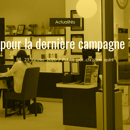
Actualités
pour la dernière campagne T
23 janvier 2020
/
Publié par
christine quint