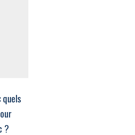
: quels
Combien coûte une
pour
campagne TV pour
c ?
une PME — et à