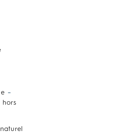
e
ge
–
é hors
naturel