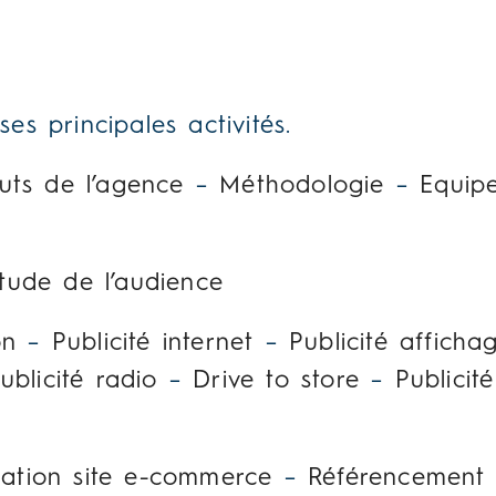
s principales activités.
uts de l’agence
–
Méthodologie
–
Equip
tude de l’audience
on
–
Publicité internet
–
Publicité afficha
ublicité radio
–
Drive to store
–
Publicit
ation site e-commerce
–
Référencement 