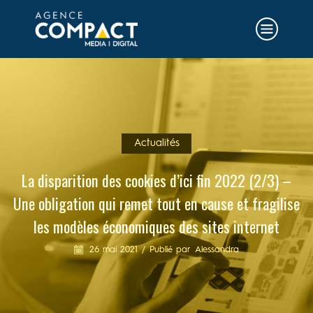
Actualités
La disparition des cookies d’ici fin 2022 (2/3) –
Une obligation qui remet tout en cause et fragilise
les modèles économiques des sites internet
26 mai 2021
/
Publié par
Alessandra