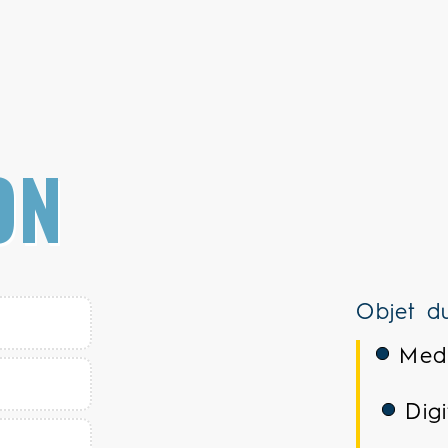
ON
Objet du
Med
Digi