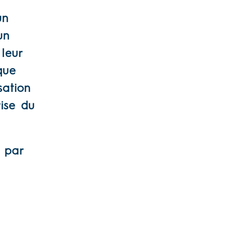
un
un
leur
que
sation
rise du
 par