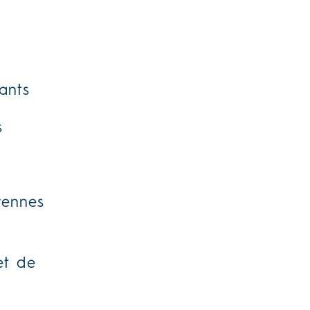
ants
s
yennes
et de