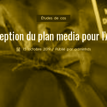
Études de cas
eption du plan media pour l
15 octobre 2019
/
Publié par
adminhds