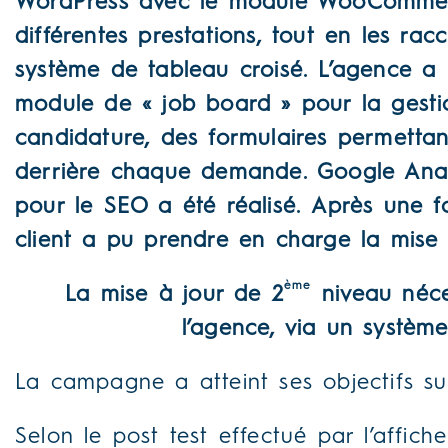
WordPress avec le module WooComme
différentes prestations, tout en les rac
système de tableau croisé.
L’agence a 
module de « job board » pour la gesti
candidature, des formulaires permetta
derrière chaque demande.
Google Analy
pour le SEO a été réalisé.
Après une fo
client a pu prendre en charge la mise 
ème
La mise à jour de 2
niveau néce
l’agence, via un systèm
La campagne a atteint ses objectifs su
Selon le post test effectué par l’affic