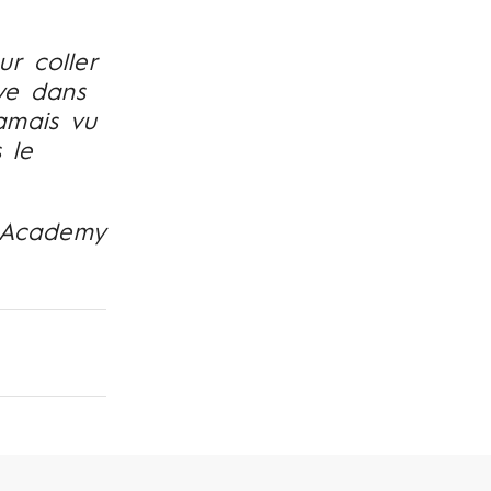
r coller
ve dans
jamais vu
 le
t Academy